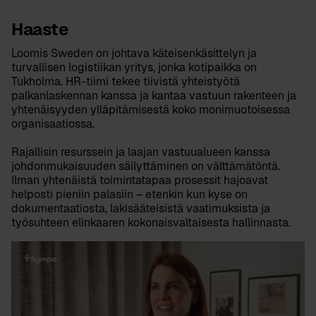
Haaste
Loomis Sweden on johtava käteisenkäsittelyn ja
turvallisen logistiikan yritys, jonka kotipaikka on
Tukholma. HR-tiimi tekee tiivistä yhteistyötä
palkanlaskennan kanssa ja kantaa vastuun rakenteen ja
yhtenäisyyden ylläpitämisestä koko monimuotoisessa
organisaatiossa.
Rajallisin resurssein ja laajan vastuualueen kanssa
johdonmukaisuuden säilyttäminen on välttämätöntä.
Ilman yhtenäistä toimintatapaa prosessit hajoavat
helposti pieniin palasiin – etenkin kun kyse on
dokumentaatiosta, lakisääteisistä vaatimuksista ja
työsuhteen elinkaaren kokonaisvaltaisesta hallinnasta.