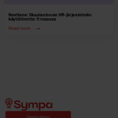
Nextlane: Skaalautuva​n​ HR-järjestelmä​n
käyttöönotto​ 11 ​maassa
Read more
Varaa demo