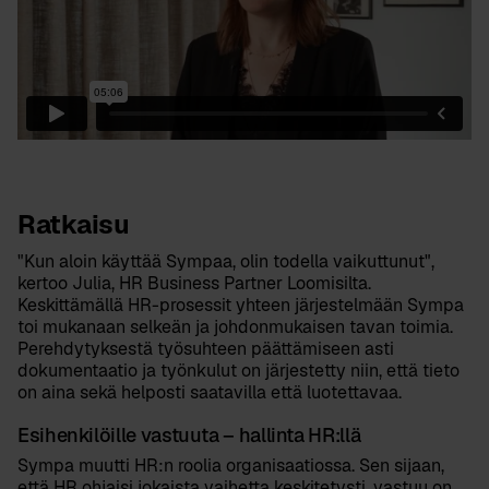
Ratkaisu
"Kun aloin käyttää Sympaa, olin todella vaikuttunut",
kertoo Julia, HR Business Partner Loomisilta.
Keskittämällä HR-prosessit yhteen järjestelmään Sympa
toi mukanaan selkeän ja johdonmukaisen tavan toimia.
Perehdytyksestä työsuhteen päättämiseen asti
dokumentaatio ja työnkulut on järjestetty niin, että tieto
on aina sekä helposti saatavilla että luotettavaa.
Esihenkilöille vastuuta – hallinta HR:llä
Sympa muutti HR:n roolia organisaatiossa. Sen sijaan,
että HR ohjaisi jokaista vaihetta keskitetysti, vastuu on