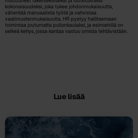
muuttuneet rakenteelliseksi ja luotettavaksi
kokonaisuudeksi, joka tukee johdonmukaisuutta,
vähentää manuaalista työtä ja vahvistaa
vaatimustenmukaisuutta. HR pystyy hallitsemaan
toimintaa joutumatta pullonkaulaksi, ja esimiehillä on
selkeä kehys, jossa kantaa vastuu omista tehtävistään.
Lue lisää