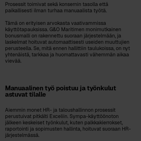
Prosessit toimivat sekä konsernin tasolla että
paikallisesti ilman turhaa manuaalista työtä.
Tämä on erityisen arvokasta vaativammissa
käyttötapauksissa. G&O Maritimen monimutkainen
bonusmalli on rakennettu suoraan järjestelmään, ja
laskelmat hoituvat automaattisesti useiden muuttujien
perusteella. Se, mitä ennen hallittiin taulukoissa, on nyt
yhtenäistä, tarkkaa ja huomattavasti vähemmän aikaa
vievää.
Manuaalinen työ poistuu ja työnkulut
astuvat tilalle
Aiemmin monet HR- ja taloushallinnon prosessit
perustuivat pitkälti Exceliin. Sympa-käyttöönoton
jälkeen keskeiset työnkulut, kuten palkkakierrokset,
raportointi ja sopimusten hallinta, hoituvat suoraan HR-
järjestelmässä.