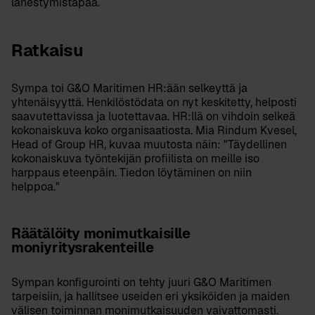
lähestymistapaa.
Ratkaisu
Sympa toi G&O Maritimen HR:ään selkeyttä ja
yhtenäisyyttä. Henkilöstödata on nyt keskitetty, helposti
saavutettavissa ja luotettavaa. HR:llä on vihdoin selkeä
kokonaiskuva koko organisaatiosta. Mia Rindum Kvesel,
Head of Group HR, kuvaa muutosta näin: "Täydellinen
kokonaiskuva työntekijän profiilista on meille iso
harppaus eteenpäin. Tiedon löytäminen on niin
helppoa."
Räätälöity monimutkaisille
moniyritysrakenteille
Sympan konfigurointi on tehty juuri G&O Maritimen
tarpeisiin, ja hallitsee useiden eri yksiköiden ja maiden
välisen toiminnan monimutkaisuuden vaivattomasti.