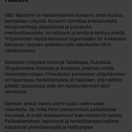
G&O Maritime on kansainvälinen konserni, johon kuuluu
kahdeksan yritystä. Konserni toimittaa erikoistuneita
komponentteja, järjestelmiä ja palveluita
meriteollisuudelle, turvallisuus ja kestävä kehitys edellä.
Yritysostojen myötä kasvanut organisaatio toi mukanaan
kasvavan tarpeen selkeämmälle rakenteelle HR:n
näkökulmasta.
Konsernin yritykset toimivat Tanskassa, Dubaissa,
Singaporessa, Kiinassa ja Koreassa, jokainen omilla
toimintatavoillaan. Yhtenäisten prosessien ylläpitäminen
oli haastavaa. Henkilöstödata oli hajallaan, sitä hallittiin
pitkälti taulukoissa, eikä sen hyödyntäminen ollut
tehokasta.
Samaan aikaan kasvu asetti uusia vaatimuksia
rakenteille. Se, mikä toimi pienemmissä paikallisissa
tiimeissä, ei enää skaalaantunut koko konsernin tasolle.
Palkkakierrokset, raportointi ja henkilötietojen hallinta
kaipasivat yhtenäisempää ja hallitumpaa