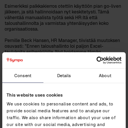
Esimerkiksi palkkakierros otettiin käyttöön pian go-liven
jälkeen, ja sitä hallinnoidaan nyt keskitetysti. Tämä
vähentää manuaalista työtä sekä HR:ltä että
taloushallinnolta ja varmistaa yhtenäisyyden koko
organisaatiossa.
Pernille Beck Hansen, HR Manager, tiivistää muutoksen
osuvasti: "Ennen taloushallinto loi paljon Excel-
taulukoita esihenkilöille. Nyt hoidamme tämän
Sympassa, mikä säästää aikaa tiimeiltä."
Consent
Details
About
Nopeampi ja joustavampi raportointi
Raportointi on tehostunut merkittävästi. HR voi nyt luoda
This website uses cookies
räätälöityjä raportteja nopeasti suodattimien ja
reaaliaikaisen datan avulla sekä operatiivisiin tarpeisiin
We use cookies to personalise content and ads, to
että päätöksenteon tueksi.
provide social media features and to analyse our
traffic. We also share information about your use of
"Raportointityökalu on upea," Mia kertoo. "Viidessä
our site with our social media, advertising and
minuutissa saan raportin, jossa on kaikki tarvitsemani