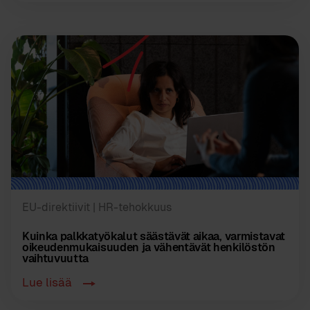
EU-direktiivit
| HR-tehokkuus
Kuinka palkkatyökalut säästävät aikaa, varmistavat
oikeudenmukaisuuden ja vähentävät henkilöstön
vaihtuvuutta
Lue lisää