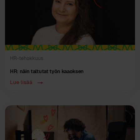
HR-tehokkuus
HR: näin taltutat työn kaaoksen
Lue lisää