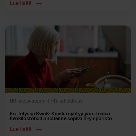
Lue lisää
HR-ekosysteemi
| HR-tehokkuus
Esittelyssä SwaS: Kuinka syntyy juuri teidän
henkilöstöhallinnollenne sopiva IT-ympäristö
Lue lisää