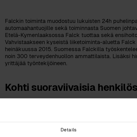
Falckin toiminta muodostuu lukuisten 24h puhelinpa
automaahantuojille sekä toiminnasta Suomen johtava
Etelä-Kymenlaaksossa Falck tuottaa sekä ensihoito- 
Vahvistaakseen kyseistä liiketoiminta-aluetta Falc
heinäkuussa 2015. Suomessa Falckilla työskentelee 
noin 300 terveydenhuollon ammattilaista. Lisäksi hi
yrittäjää työntekijöineen.
Kohti suoraviivaisia henkil
Falck Oy ja Integrata ovat yhteistyössä pyrkineet ko
Prosessimuotoilun keinoin on löydetty tapoja helpot
toteuttamista käytännössä.
Prosessien tueksi Integrata on toteuttanut Falckil
Details
rekrytoinnissa, työsuhde- ja palkkatietojen hallinna