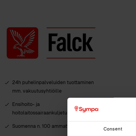
24h puhelinpalveluiden tuottaminen
mm. vakuutusyhtiöille
Ensihoito- ja
hoitolaitossairaankuljetuspalvelut
Suomenna n. 100 ammattilaista
Consent