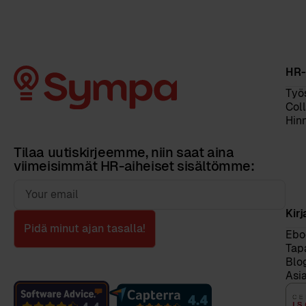
HR-
Työ
Col
Hinn
Tilaa uutiskirjeemme, niin saat aina
viimeisimmät HR-aiheiset sisältömme:
Kirj
Pidä minut ajan tasalla!
Eboo
Tap
Blo
Asia