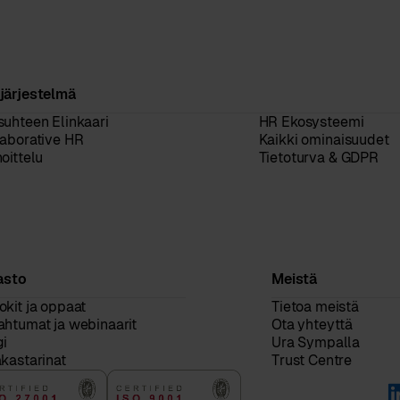
järjestelmä
suhteen Elinkaari
HR Ekosysteemi
laborative HR
Kaikki ominaisuudet
oittelu
Tietoturva & GDPR
asto
Meistä
kit ja oppaat
Tietoa meistä
ahtumat ja webinaarit
Ota yhteyttä
gi
Ura Sympalla
kastarinat
Trust Centre