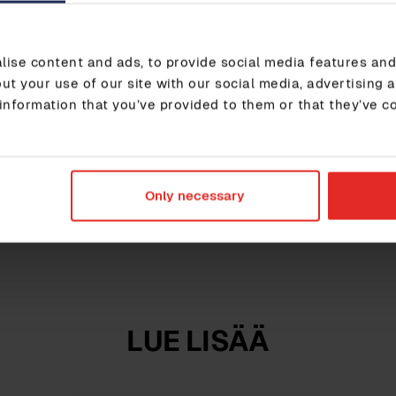
henkilöstön kehittämisessä.
"Prosessien kehittämisen ja Sympan 
ise content and ads, to provide social media features and 
suoraviivaistuneet ja johdon kokonaisk
ut your use of our site with our social media, advertising 
parantunut"
information that you’ve provided to them or that they’ve c
Lisäksi Sympaan kirjattuja tietoja hyödynnetään muis
kertaan syöttäminen eri järjestelmiin on vähentynyt.
Only necessary
LUE LISÄÄ