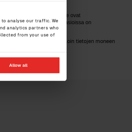
myötä henkilöstöprosessimme ovat
to analyse our traffic. We
uva henkilöstöön liittyvissä asioissa on
and analytics partners who
ollected from your use of
sa tietojärjestelmissä, jolloin tietojen moneen
Allow all