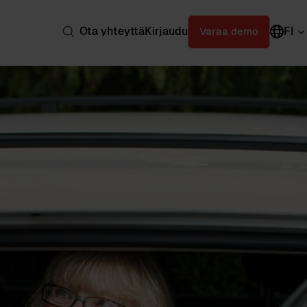
Ota yhteyttä
Kirjaudu
FI
Varaa demo