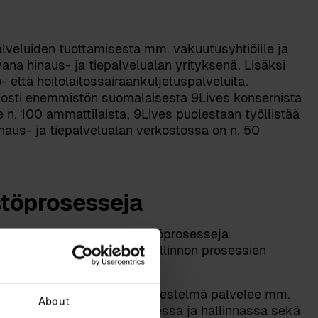
lveluiden tuottamisesta mm. vakuutusyhtiöille ja
na hinaus- ja tiepalvelualan yrityksenä. Lisäksi
että hoitolaitossairaankuljetuspalveluita.
k osti enemmistön suomalaisesta 9Lives konsernista
n. 100 ammattilaista, 9Lives puolestaan työllistää
naus- ja tiepalvelualan verkostossa on n. 50
östöprosesseja
hti suoraviivaisia henkilöstöprosesseja.
taa henkilöstö- ja palkkahallinnon prosessien
le Sympan käyttöönoton. Järjestelmä palvelee mm.
About
ssa, työvälineiden tilaamisessa ja hallinnassa sekä