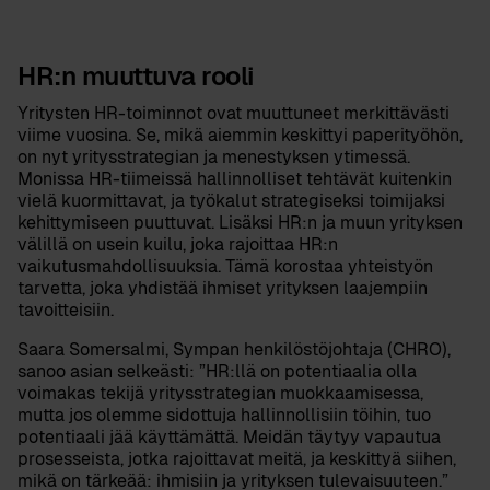
HR:n muuttuva rooli
Yritysten HR-toiminnot ovat muuttuneet merkittävästi
viime vuosina. Se, mikä aiemmin keskittyi paperityöhön,
on nyt yritysstrategian ja menestyksen ytimessä.
Monissa HR-tiimeissä hallinnolliset tehtävät kuitenkin
vielä kuormittavat, ja työkalut strategiseksi toimijaksi
kehittymiseen puuttuvat. Lisäksi HR:n ja muun yrityksen
välillä on usein kuilu, joka rajoittaa HR:n
vaikutusmahdollisuuksia. Tämä korostaa yhteistyön
tarvetta, joka yhdistää ihmiset yrityksen laajempiin
tavoitteisiin.
Saara Somersalmi
, Sympan henkilöstöjohtaja (CHRO),
sanoo asian selkeästi: ”HR:llä on potentiaalia olla
voimakas tekijä yritysstrategian muokkaamisessa,
mutta jos olemme sidottuja hallinnollisiin töihin, tuo
potentiaali jää käyttämättä. Meidän täytyy vapautua
prosesseista, jotka rajoittavat meitä, ja keskittyä siihen,
mikä on tärkeää: ihmisiin ja yrityksen tulevaisuuteen.”