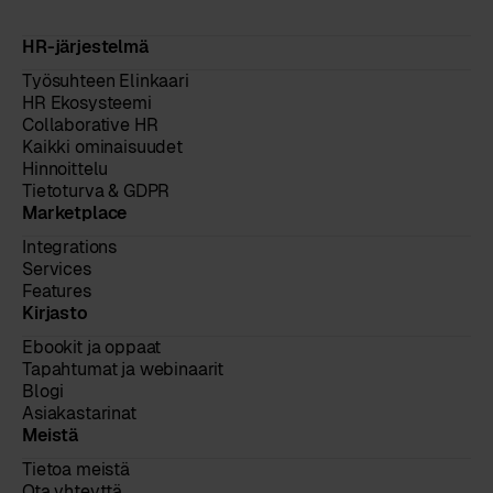
HR-järjestelmä
Työsuhteen Elinkaari
HR Ekosysteemi
Collaborative HR
Kaikki ominaisuudet
Hinnoittelu
Tietoturva & GDPR
Marketplace
Integrations
Services
Features
Kirjasto
Ebookit ja oppaat
Tapahtumat ja webinaarit
Blogi
Asiakastarinat
Meistä
Tietoa meistä
Ota yhteyttä