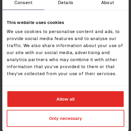
Consent
Details
About
odottamattomia haasteita itsevarmasti.
Suunnittele keskitetyn datan avulla
: Käytä
kaikkia henkilöstöön liittyviä tietoja yhdessä
This website uses cookies
paikassa varmistaaksesi perustellun ja
määrätietoisen suunnittelun.
We use cookies to personalise content and ads, to
Tehosta prosesseja
: Muunna tiedot
provide social media features and to analyse our
käytännöllisiksi oivalluksiksi, vähennä
traffic. We also share information about your use of
hallinnollista työtä ja vapauta HR keskittymään
suurempiin kokonaisuuksiin.
our site with our social media, advertising and
Mahdollista älykkäämpi johtaminen
: Anna
analytics partners who may combine it with other
johtajille täydellinen näkyvyys henkilöstöönsä —
information that you’ve provided to them or that
mukaan lukien taidot, palkat ja audit trailit.
they’ve collected from your use of their services.
HR:n tulevaisuus on
yhteistyölähtöinen
Allow all
Yhteistyöhön perustuva HR on tulevaisuuden suunta. Se
tarkoittaa perinteisten roolien ylittämistä ja
kokonaisvaltaisemman, tiimiorientoituneen
Only necessary
lähestymistavan omaksumista henkilöstön ja strategian
hallintaan. HR-ammattilaisille haasteena on