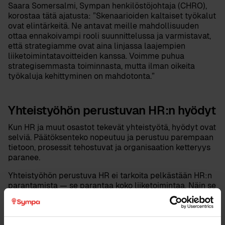
Saara Somersalmi
, Sympan henkilöstöjohtaja (CHRO),
korostaa tätä ajatusta: ”Skenaarioiden kaltaiset työkalut
ovat elintärkeitä. Ne antavat meille mahdollisuuden
ottaa ennakoivampi rooli suunnittelussa ja varmistavat,
että strategiamme ovat aina linjassa laajempien
liiketoimintatavoitteiden kanssa. Voimme puhua
strategisemmasta toiminnasta, mutta ilman oikeita
työkaluja kehittyminen on mahdotonta.”
Yhteistyöhön perustuvan HR:n hyödyt
Kun HR ja muut osastot tekevät yhteistyötä, hyödyt ovat
selviä. Päätöksenteko nopeutuu ja perustuu parempaan
tietoon, prosessit tehostuvat ja organisaation ketteryys
paranee.
Yhteistyöhön perustuva HR ei tarkoita pelkästään HR:n
parantamista — se parantaa koko liiketoimintaa. Näin se
toimii:
Ratkaise ad hoc -haasteet
: Tee yhteistyötä
johtajien kanssa reaaliajassa, jotta voit ratkaista