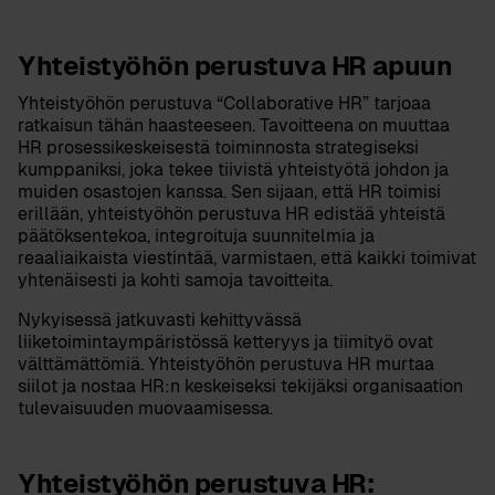
Yhteistyöhön perustuva HR apuun
Yhteistyöhön perustuva “Collaborative HR” tarjoaa
ratkaisun tähän haasteeseen. Tavoitteena on muuttaa
HR prosessikeskeisestä toiminnosta strategiseksi
kumppaniksi, joka tekee tiivistä yhteistyötä johdon ja
muiden osastojen kanssa. Sen sijaan, että HR toimisi
erillään, yhteistyöhön perustuva HR edistää yhteistä
päätöksentekoa, integroituja suunnitelmia ja
reaaliaikaista viestintää, varmistaen, että kaikki toimivat
yhtenäisesti ja kohti samoja tavoitteita.
Nykyisessä jatkuvasti kehittyvässä
liiketoimintaympäristössä ketteryys ja tiimityö ovat
välttämättömiä. Yhteistyöhön perustuva HR murtaa
siilot ja nostaa HR:n keskeiseksi tekijäksi organisaation
tulevaisuuden muovaamisessa.
Yhteistyöhön perustuva HR: