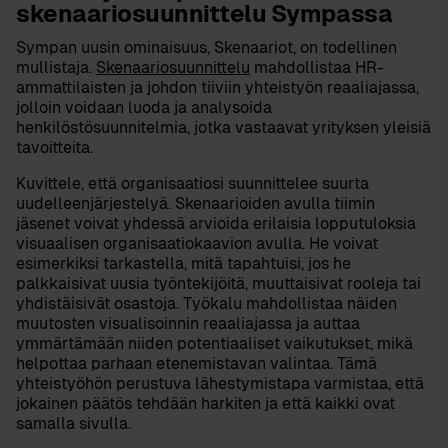
skenaariosuunnittelu Sympassa
Sympan uusin ominaisuus, Skenaariot, on todellinen
mullistaja.
Skenaariosuunnittelu
mahdollistaa HR-
ammattilaisten ja johdon tiiviin yhteistyön reaaliajassa,
jolloin voidaan luoda ja analysoida
henkilöstösuunnitelmia, jotka vastaavat yrityksen yleisiä
tavoitteita.
Kuvittele, että organisaatiosi suunnittelee suurta
uudelleenjärjestelyä. Skenaarioiden avulla tiimin
jäsenet voivat yhdessä arvioida erilaisia lopputuloksia
visuaalisen organisaatiokaavion avulla. He voivat
esimerkiksi tarkastella, mitä tapahtuisi, jos he
palkkaisivat uusia työntekijöitä, muuttaisivat rooleja tai
yhdistäisivät osastoja. Työkalu mahdollistaa näiden
muutosten visualisoinnin reaaliajassa ja auttaa
ymmärtämään niiden potentiaaliset vaikutukset, mikä
helpottaa parhaan etenemistavan valintaa. Tämä
yhteistyöhön perustuva lähestymistapa varmistaa, että
jokainen päätös tehdään harkiten ja että kaikki ovat
samalla sivulla.