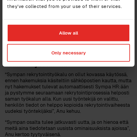
they’ve collected from your use of their services.
Työntekijät pääsevät nyt itse katsomaan omia
tietojaan ja esimiehet pystyvät auttamaan alaisiaan
itsenäisesti."
Anu Heinonen
Allow all
Henkilöstösihteeri, HS-Vesi Oy
Only necessary
Sympa HR:n avulla myös rekrytointi
toimii sujuvammin
“Sympan rekrytointityökalu on ollut kovassa käytössä,
ennen hakemuksia käsiteltiin sähköpostien kautta, mutta
nyt hakemukset tulevat automaattisesti Sympa HR:ään
ja pystymme seuraamaan rekrytointiprosessia helposti
saman työkalun alla. Kun uusi työntekijä on valittu,
henkilön tiedot on helppo kopioida rekrytointivaiheesta
uudeksi työntekijäksi”, Anu kehuu.
“Sympan osalta tulee jatkuvasti uutta, ja on hienoa että
meitä aina tiedotetaan uusista ominaisuuksista ajoissa”,
Anu kertoo tyytyväisenä.