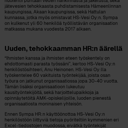
huolehtii puhtaan veden hankinnasta ja jakelusta, sekä
jätevesien tehokkaasta puhdistamisesta Hämeenlinnan
kaupungissa, Akaan kaupungissa, sekä Hattulan
kunnassa, jotka myös omistavat HS-Vesi Oy:n. Sympa
on kulkenut yli 60 henkilöä työllistävän organisaation
matkassa mukana vuodesta 2017 alkaen.
Uuden, tehokkaamman HR:n äärellä
“Ihmisten kanssa ja ihmisten eteen työskentely on
ehdottomasti parasta työssäni”, kertoo HS-Vesi Oy:n
henkilöstösihteeri,
Anu Heinonen
. HS-Vesi Oy:lla
työskentelee 60 vakituista työntekijää, joista osan
työura on jatkunut organisaatiossa jopa 30-40 vuotta.
Tämän lisäksi organisaatioon lukeutuu
kausityöntekijöitä, sekä harjoittelupaikkoja ja
opinnäytetöitä AMK-opiskelijoille, luoden pienestä
organisaatiosta moninaisen yhteisön.
Ennen Sympa HR:n käyttöönottoa HS-Vesi Oy:n
henkilöstöön liittyviä tietoja pyöriteltiin kymmenien eri
Excel-tiedostojen muodossa, eivätkä työntekijät