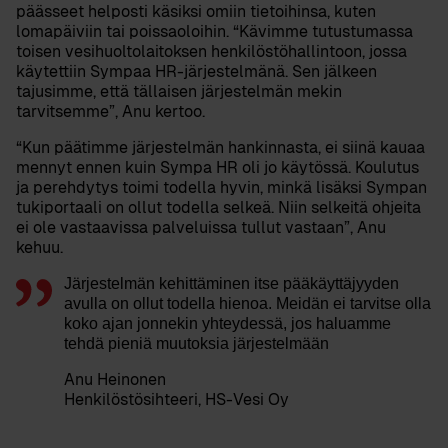
päässeet helposti käsiksi omiin tietoihinsa, kuten
lomapäiviin tai poissaoloihin. “Kävimme tutustumassa
toisen vesihuoltolaitoksen henkilöstöhallintoon, jossa
käytettiin Sympaa HR-järjestelmänä. Sen jälkeen
tajusimme, että tällaisen järjestelmän mekin
tarvitsemme”, Anu kertoo.
“Kun päätimme järjestelmän hankinnasta, ei siinä kauaa
mennyt ennen kuin Sympa HR oli jo käytössä. Koulutus
ja perehdytys toimi todella hyvin, minkä lisäksi Sympan
tukiportaali on ollut todella selkeä. Niin selkeitä ohjeita
ei ole vastaavissa palveluissa tullut vastaan”, Anu
kehuu.
Järjestelmän kehittäminen itse pääkäyttäjyyden
avulla on ollut todella hienoa. Meidän ei tarvitse olla
koko ajan jonnekin yhteydessä, jos haluamme
tehdä pieniä muutoksia järjestelmään
Anu Heinonen
Henkilöstösihteeri, HS-Vesi Oy