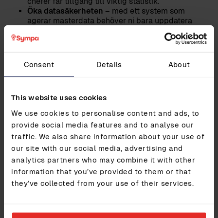
chefer får tillgång till viktig statistik.
Öka datasäkerheten
– med ett system som
agerar masterdata behöver ni bara uppdatera
information på ett ställe, vilket minskar risken för
fel och utdaterad information.
Tillgång till fler funktioner
och system som är
bäst inom sina respektive områden.
Consent
Details
About
This website uses cookies
We use cookies to personalise content and ads, to
Ska du upphandla ett nytt HR-
provide social media features and to analyse our
system?
traffic. We also share information about your use of
our site with our social media, advertising and
analytics partners who may combine it with other
Läs vår guide som ger dig värdefulla tips på vägen:
information that you’ve provided to them or that
they’ve collected from your use of their services.
TILL GUIDEN