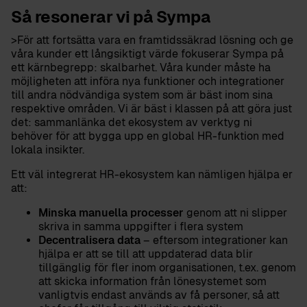
Så resonerar vi på Sympa
>För att fortsätta vara en framtidssäkrad lösning och ge
våra kunder ett långsiktigt värde fokuserar Sympa på
ett kärnbegrepp: skalbarhet. Våra kunder måste ha
möjligheten att införa nya funktioner och integrationer
till andra nödvändiga system som är bäst inom sina
respektive områden. Vi är bäst i klassen på att göra just
det: sammanlänka det ekosystem av verktyg ni
behöver för att bygga upp en global HR-funktion med
lokala insikter.
Ett väl integrerat HR-ekosystem kan nämligen hjälpa er
att:
Minska manuella processer
genom att ni slipper
skriva in samma uppgifter i flera system
Decentralisera data
– eftersom integrationer kan
hjälpa er att se till att uppdaterad data blir
tillgänglig för fler inom organisationen, t.ex. genom
att skicka information från lönesystemet som
vanligtvis endast används av få personer, så att