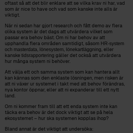
oftast så att det blir enklare att se vilka krav ni har, vad
som är nice to have och vad som kanske inte alls är
viktigt.
När ni sedan har gjort research och fått demo av flera
olika system är det dags att utvärdera vilket som
passar era behov bäst. Om ni har behov av att
upphandla flera områden samtidigt, såsom
HR-system
eller
och masterdata, lönesystem, lönekartläggning,
kanske
gäller det också att utvärdera
tidsrapportering
hur många system ni behöver.
Att välja ett och samma system som kan hantera allt
kan kännas som den enklaste lösningen, men risken är
att ni växer ur systemet i takt med att behov förändras,
nya kontor öppnar, eller att ni expanderar till ett nytt
land.
Om ni kommer fram till att ett enda system inte kan
täcka era behov är det dock viktigt att se på hela
ekosystemet – hur ska systemen kopplas ihop?
Bland annat är det viktigt att undersöka: