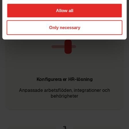
Allow all
2
Only necessary
Konfigurera er HR-lösning
Anpassade arbetsflöden, integrationer och
behörigheter
3