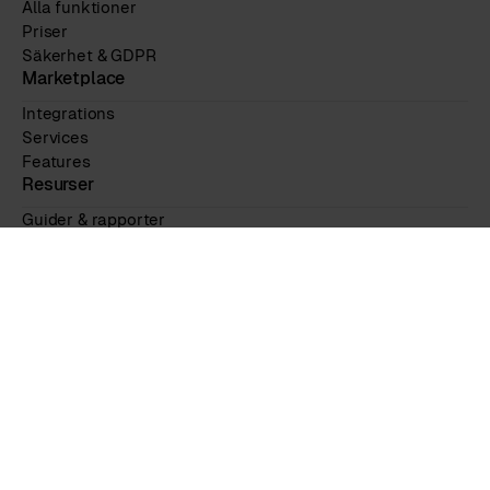
Alla funktioner
Priser
Säkerhet & GDPR
Marketplace
Integrations
Services
Features
Resurser
Guider & rapporter
Event & webbinar
Blogg
Kundcase
Om oss
Om oss
Kontakta oss
Karriär
Trust Centre
Användbara länkar
Sympa Hjälpcenter