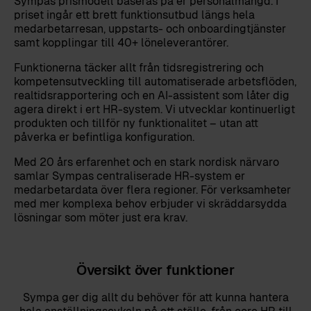
Sympas prismodell baseras på er personalmängd. I
priset ingår ett brett funktionsutbud längs hela
medarbetarresan, uppstarts- och onboardingtjänster
samt kopplingar till 40+ löneleverantörer.
Funktionerna täcker allt från tidsregistrering och
kompetensutveckling till automatiserade arbetsflöden,
realtidsrapportering och en AI-assistent som låter dig
agera direkt i ert HR-system. Vi utvecklar kontinuerligt
produkten och tillför ny funktionalitet – utan att
påverka er befintliga konfiguration.
Med 20 års erfarenhet och en stark nordisk närvaro
samlar Sympas centraliserade HR-system er
medarbetardata över flera regioner. För verksamheter
med mer komplexa behov erbjuder vi skräddarsydda
lösningar som möter just era krav.
Översikt över funktioner
Sympa ger dig allt du behöver för att kunna hantera