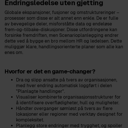
Endringsledelse uten gjetting
Globale ekspansjoner, fusjoner og omstruktureringer –
prosesser som disse er alt annet enn enkle. De er fulle
av bevegelige deler, misforståtte data og endeløse
frem-og-tilbake-diskusjoner. Disse utfordringene kan
forsinke fremdriften, men Scenarioplanlegging endrer
dette ved å bygge en bro mellom HR og ledelsen. Dette
muliggjør klare, handlingsorienterte planer som alle kan
enes om.
Hvorfor er det en game-changer?
Dra og slipp ansatte på tvers av organisasjonen,
med hver endring automatisk loggført i delen
"Planlagte handlinger".
Visualiser kombinerte organisasjonsstrukturer for
å identifisere overflødigheter, hull og muligheter.
Håndter overganger sømløst på tvers av flere
lokasjoner eller regioner med verktøy designet for
kompleksitet.
Planlegg store endringer med trygghet, og spoiler