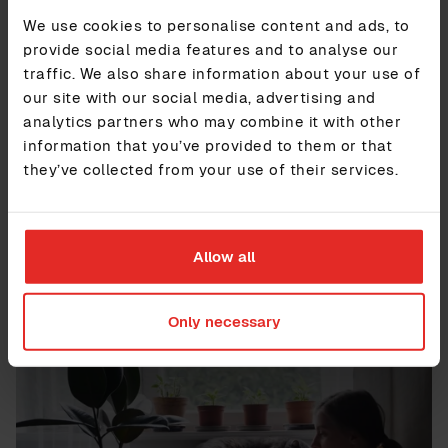
handlinger gjør Scenarioplanlegging samarbeidet
We use cookies to personalise content and ads, to
smidigere og sikrer at beslutninger alltid kan spores.
provide social media features and to analyse our
traffic. We also share information about your use of
our site with our social media, advertising and
Fremtiden for planlegging begynner
analytics partners who may combine it with other
med Scenarioplanlegging
information that you’ve provided to them or that
Scenarioplanlegging er bygget for organisasjoner som
they’ve collected from your use of their services.
ønsker å lede an. Scenarioplanlegging setter
standarden for hva som er mulig innen personalstrategi
med kraftige funksjoner allerede på plass og enda flere
på vei. Enten det handler om å tilpasse talentutvikling
Allow all
til organisatoriske mål eller låse opp dypere innsikt, vil
Scenarioplanlegging fortsette å utvikle seg for å møte
dine fremtidige behov.
Only necessary