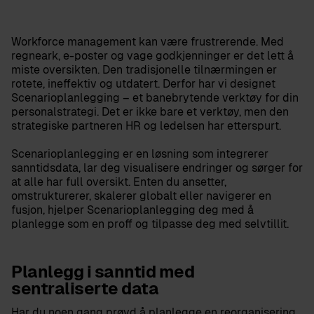
Workforce management kan være frustrerende. Med
regneark, e-poster og vage godkjenninger er det lett å
miste oversikten. Den tradisjonelle tilnærmingen er
rotete, ineffektiv og utdatert. Derfor har vi designet
Scenarioplanlegging – et banebrytende verktøy for din
personalstrategi. Det er ikke bare et verktøy, men den
strategiske partneren HR og ledelsen har etterspurt.
Scenarioplanlegging er en løsning som integrerer
sanntidsdata, lar deg visualisere endringer og sørger for
at alle har full oversikt. Enten du ansetter,
omstrukturerer, skalerer globalt eller navigerer en
fusjon, hjelper Scenarioplanlegging deg med å
planlegge som en proff og tilpasse deg med selvtillit.
Planlegg i sanntid med
sentraliserte data
Har du noen gang prøvd å planlegge en reorganisering