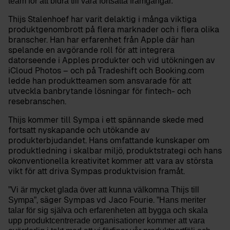
team för att bidra till våra fortsatta framgångar.”
Thijs Stalenhoef har varit delaktig i många viktiga
produktgenombrott på flera marknader och i flera olika
branscher. Han har erfarenhet från Apple där han
spelande en avgörande roll för att integrera
datorseende i Apples produkter och vid utökningen av
iCloud Photos – och på Tradeshift och Booking.com
ledde han produktteamen som ansvarade för att
utveckla banbrytande lösningar för fintech- och
resebranschen.
Thijs kommer till Sympa i ett spännande skede med
fortsatt nyskapande och utökande av
produkterbjudandet. Hans omfattande kunskaper om
produktledning i skalbar miljö, produktstrategi och hans
okonventionella kreativitet kommer att vara av största
vikt för att driva Sympas produktvision framåt.
”Vi är mycket glada över att kunna välkomna Thijs till
, säger Sympas vd Jaco Fourie.
Sympa”
”Hans meriter
talar för sig själva och erfarenheten att bygga och skala
upp produktcentrerade organisationer kommer att vara