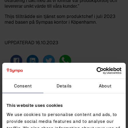
ovärderlig i takt med att vi förfinar vår produktportfölj och
levererar unikt värde till våra kunder.”
Thijs tillträdde sin tjänst som produktchef i juli 2023
med basen på Sympas kontor i Köpenhamn.
UPPDATERAD
16.10.2023
Consent
Details
About
Kontakta oss
Kontakta våra experter för att ta reda på hur
This website uses cookies
Sympa kan hjälpa dig att förenkla ditt HR-arbete
We use cookies to personalise content and ads, to
provide social media features and to analyse our
traffic. We also share information about your use of