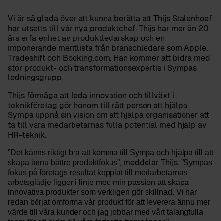
Vi är så glada över att kunna berätta att Thijs Stalenhoef
har utsetts till vår nya produktchef. Thijs har mer än 20
års erfarenhet av produktledarskap och en
imponerande meritlista från branschledare som Apple,
Tradeshift och Booking.com. Han kommer att bidra med
stor produkt- och transformationsexpertis i Sympas
ledningsgrupp
.
Thijs förmåga att leda innovation och tillväxt i
teknikföretag gör honom till rätt person att hjälpa
Sympa uppnå sin vision om att hjälpa organisationer att
ta till vara medarbetarnas fulla potential med hjälp av
HR-teknik.
”Det känns riktigt bra att komma till Sympa och hjälpa till att
, meddelar Thijs.
skapa ännu bättre produktfokus”
”Sympas
fokus på företags resultat kopplat till medarbetarnas
arbetsglädje ligger i linje med min passion att skapa
innovativa produkter som verkligen gör skillnad.
Vi har
redan börjat omforma vår produkt för att leverera ännu mer
värde till våra kunder och jag jobbar med vårt talangfulla