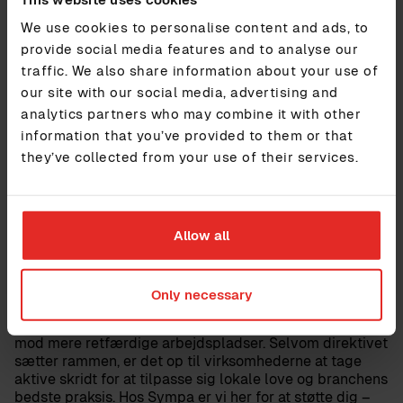
var høj på grund af markedsforholdene, kan det nogle
We use cookies to personalise content and ads, to
gange være en gyldig begrundelse. Men hvis forskellen
provide social media features and to analyse our
fortsætter uden grund, er det tid til at tage handling og
traffic. We also share information about your use of
sikre retfærdighed.
our site with our social media, advertising and
analytics partners who may combine it with other
Hvor kan virksomheder finde
information that you’ve provided to them or that
vejledning om jobevalueringer?
they’ve collected from your use of their services.
Der er mange rammer for jobevaluering, som Mercer-
IPE, KornFerry-Grades, Willis Towers Watson-Global
Grading og Pihr Evaluation. Det vigtigste er at vælge et
Allow all
system, der passer til din virksomheds unikke behov.
Sympa og
Pihr
står klar til at hjælpe dig med at finde
den perfekte løsning.
Only necessary
Løngennemsigtighed er en vigtig, men kompleks rejse
mod mere retfærdige arbejdspladser. Selvom direktivet
sætter rammen, er det op til virksomhederne at tage
aktive skridt for at tilpasse sig lokale love og branchens
bedste praksis. Hos Sympa er vi her for at støtte dig –