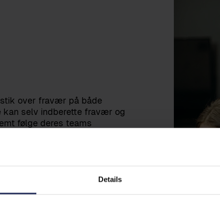
stik over fravær på både
e kan selv indberette fravær og
nemt følge deres teams
 ledere.
iske niveauer.
Details
.