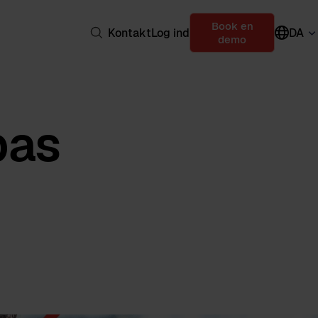
Book en
Kontakt
Log ind
DA
demo
pas