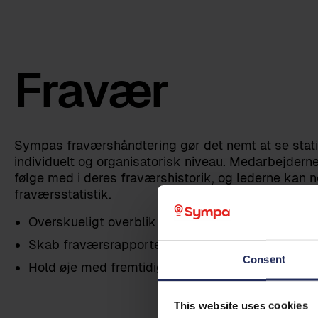
Fravær
Sympas fraværshåndtering gør det nemt at se stati
individuelt og organisatorisk niveau. Medarbejdern
følge med i deres fraværshistorik, og lederne kan 
fraværsstatistik.
Overskueligt overblik over fravær for både HR og
Skab fraværsrapporter på forskellige organisator
Consent
Hold øje med fremtidigt fravær – og følg op i tide
This website uses cookies