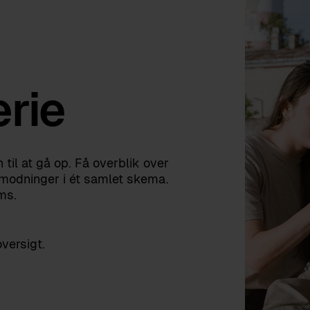
erie
til at gå op. Få overblik over
nmodninger i ét samlet skema.
ms.
versigt.