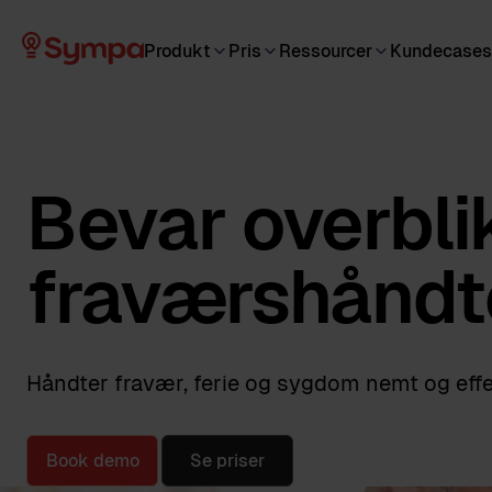
Produkt
Pris
Ressourcer
Kundecases
Bevar overbl
fraværshåndt
Håndter fravær, ferie og sygdom nemt og effe
Book demo
Se priser