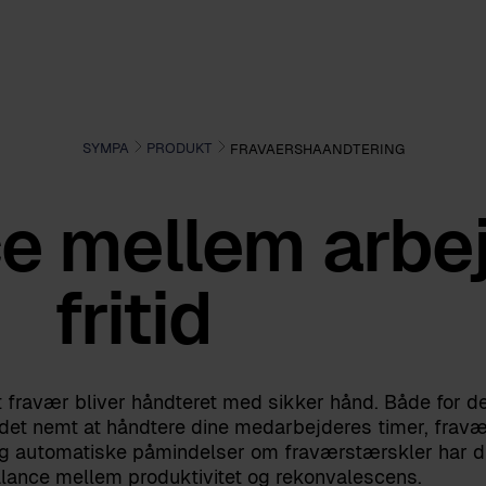
SYMPA
PRODUKT
FRAVAERSHAANDTERING
e mellem arbe
fritid
at fravær bliver håndteret med sikker hånd. Både for 
r det nemt at håndtere dine medarbejderes timer, fravær
 og automatiske påmindelser om fraværstærskler har du
alance mellem produktivitet og rekonvalescens.