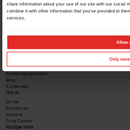
share information about your use of our site with our social
Collaborative HR
Alle funktionaliteter
combine it with other information that you’ve provided to them
Pris
services.
GDPR & sikkerhed
Marketplace
Integrations
Allow a
Services
Features
Ressourcer
Only nece
Guides og rapporter
Events og webinarer
Blog
Kundecase
Om os
Om os
Kontakt os
Karriere
Trust Centre
Nyttige links