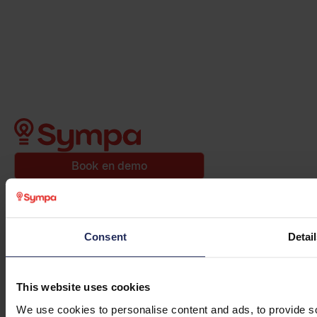
Book en demo
Consent
Detai
Hold dig opdateret. Tilmeld dig vores nyhedsbrev.
Produkt
This website uses cookies
Medarbejderrejsen
We use cookies to personalise content and ads, to provide so
HR-økosystem