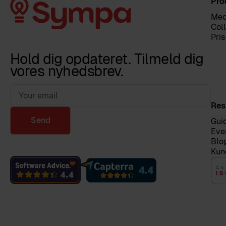
Pro
Med
Col
Pris
Hold dig opdateret. Tilmeld dig
vores nyhedsbrev.
Res
Send
Gui
Eve
Blo
Kun