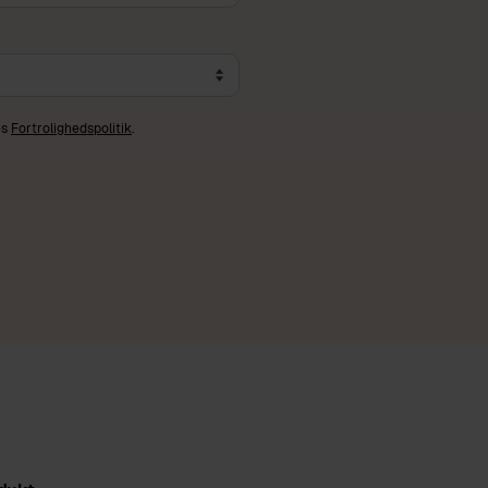
es
Fortrolighedspolitik
.