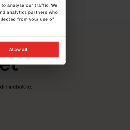
to analyse our traffic. We
and analytics partners who
ollected from your use of
Allow all
et
din indbakke.