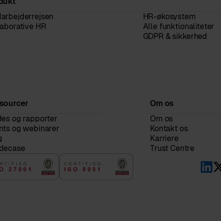
dukt
arbejderrejsen
HR-økosystem
laborative HR
Alle funktionaliteter
GDPR & sikkerhed
sourcer
Om os
des og rapporter
Om os
nts og webinarer
Kontakt os
g
Karriere
decase
Trust Centre