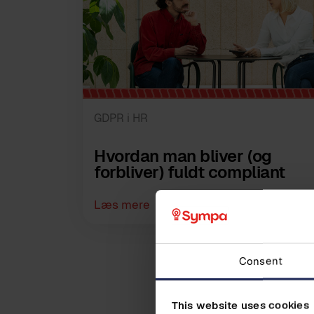
GDPR i HR
Hvordan man bliver (og
forbliver) fuldt compliant
Læs mere
Consent
This website uses cookies