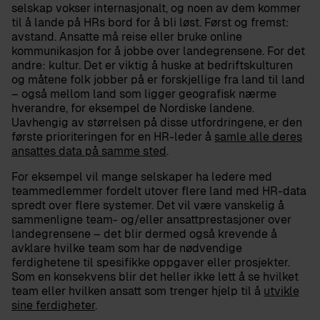
selskap vokser internasjonalt, og noen av dem kommer
til å lande på HRs bord for å bli løst. Først og fremst:
avstand. Ansatte må reise eller bruke online
kommunikasjon for å jobbe over landegrensene. For det
andre: kultur. Det er viktig å huske at bedriftskulturen
og måtene folk jobber på er forskjellige fra land til land
– også mellom land som ligger geografisk nærme
hverandre, for eksempel de Nordiske landene.
Uavhengig av størrelsen på disse utfordringene, er den
første prioriteringen for en HR-leder å
samle alle deres
ansattes data på samme sted
.
For eksempel vil mange selskaper ha ledere med
teammedlemmer fordelt utover flere land med HR-data
spredt over flere systemer. Det vil være vanskelig å
sammenligne team- og/eller ansattprestasjoner over
landegrensene – det blir dermed også krevende å
avklare hvilke team som har de nødvendige
ferdighetene til spesifikke oppgaver eller prosjekter.
Som en konsekvens blir det heller ikke lett å se hvilket
team eller hvilken ansatt som trenger hjelp til å
utvikle
sine ferdigheter
.