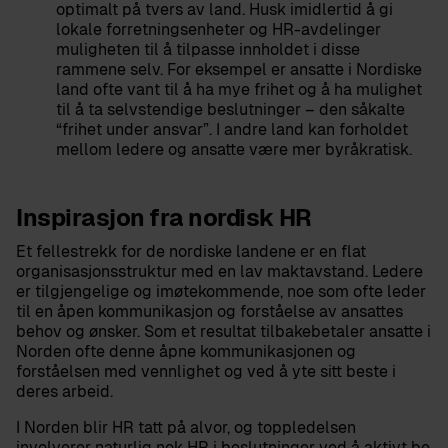
optimalt på tvers av land. Husk imidlertid å gi
lokale forretningsenheter og HR-avdelinger
muligheten til å tilpasse innholdet i disse
rammene selv. For eksempel er ansatte i Nordiske
land ofte vant til å ha mye frihet og å ha mulighet
til å ta selvstendige beslutninger – den såkalte
“frihet under ansvar”. I andre land kan forholdet
mellom ledere og ansatte være mer byråkratisk.
Inspirasjon fra nordisk HR
Et fellestrekk for de nordiske landene er en flat
organisasjonsstruktur med en lav maktavstand. Ledere
er tilgjengelige og imøtekommende, noe som ofte leder
til en åpen kommunikasjon og forståelse av ansattes
behov og ønsker. Som et resultat tilbakebetaler ansatte i
Norden ofte denne åpne kommunikasjonen og
forståelsen med vennlighet og ved å yte sitt beste i
deres arbeid.
I Norden blir HR tatt på alvor, og toppledelsen
involverer naturlig nok HR i beslutninger ved å aktivt be