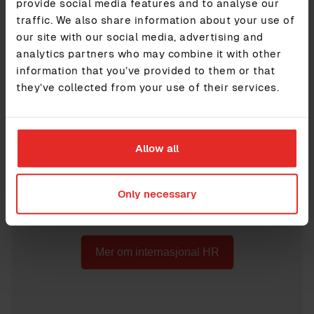
provide social media features and to analyse our
traffic. We also share information about your use of
our site with our social media, advertising and
analytics partners who may combine it with other
Har selskapet ditt ansatte i flere
information that you’ve provided to them or that
land?
they’ve collected from your use of their services.
Hvorfor ikke ta en titt på hvordan våre internasjonale
Allow all
kunder har løst HR-utfordringene sine? Vi kan også vise
deg hvordan Sympa HR kan hjelpe deg med å
effektivisere alle dine globale HR-prosesser og forsikre
en sømløs dataflyt mellom systemer i ulike land.
Only necessary
Mer om internasjonal HR