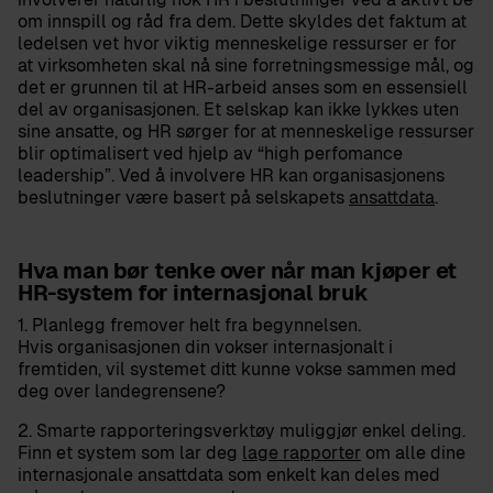
om innspill og råd fra dem. Dette skyldes det faktum at
ledelsen vet hvor viktig menneskelige ressurser er for
at virksomheten skal nå sine forretningsmessige mål, og
det er grunnen til at HR-arbeid anses som en essensiell
del av organisasjonen. Et selskap kan ikke lykkes uten
sine ansatte, og HR sørger for at menneskelige ressurser
blir optimalisert ved hjelp av “high perfomance
leadership”. Ved å involvere HR kan organisasjonens
beslutninger være basert på selskapets
ansattdata
.
Hva man bør tenke over når man kjøper et
HR-system for internasjonal bruk
1. Planlegg fremover helt fra begynnelsen.
Hvis organisasjonen din vokser internasjonalt i
fremtiden, vil systemet ditt kunne vokse sammen med
deg over landegrensene?
2. Smarte rapporteringsverktøy muliggjør enkel deling.
Finn et system som lar deg
lage rapporter
om alle dine
internasjonale ansattdata som enkelt kan deles med