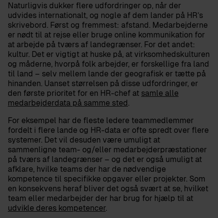
Naturligvis dukker flere udfordringer op, når der
udvides internationalt, og nogle af dem lander på HR’s
skrivebord. Først og fremmest: afstand. Medarbejderne
er nødt til at rejse eller bruge online kommunikation for
at arbejde på tværs af landegrænser. For det andet:
kultur. Det er vigtigt at huske på, at virksomhedskulturen
og måderne, hvorpå folk arbejder, er forskellige fra land
til land – selv mellem lande der geografisk er tætte på
hinanden. Uanset størrelsen på disse udfordringer, er
den første prioritet for en HR-chef at
samle alle
medarbejderdata på samme sted
.
For eksempel har de fleste ledere teammedlemmer
fordelt i flere lande og HR-data er ofte spredt over flere
systemer. Det vil desuden være umuligt at
sammenligne team- og/eller medarbejderpræstationer
på tværs af landegrænser – og det er også umuligt at
afklare, hvilke teams der har de nødvendige
kompetence til specifikke opgaver eller projekter. Som
en konsekvens heraf bliver det også svært at se, hvilket
team eller medarbejder der har brug for hjælp til at
udvikle deres kompetencer
.