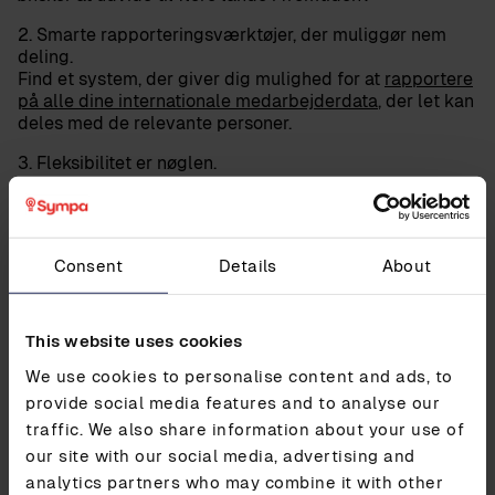
2. Smarte rapporteringsværktøjer, der muliggør nem
deling.
Find et system, der giver dig mulighed for at
rapportere
på alle dine internationale medarbejderdata
, der let kan
deles med de relevante personer.
3. Fleksibilitet er nøglen.
Et system skal være fleksibelt nok til at kunne tilpasse
sig til
virksomhedens internationale processer
, så data
kan flyde frit mellem landene.
Consent
Details
About
4. Vær opmærksom på lokale tilpasningsmuligheder.
Sørg for, at de
relevante sprog, valutaer og lovgivninger
understøttes af systemet
.
This website uses cookies
5. Kræv erfaring med internationale implementeringer.
Systemudbyderen skal være i stand til at dokumentere,
We use cookies to personalise content and ads, to
at de har erfaring med
internationale implementeringer
provide social media features and to analyse our
for at kunne garantere dig det bedst mulige resultat.
traffic. We also share information about your use of
our site with our social media, advertising and
analytics partners who may combine it with other
Boganbefaling