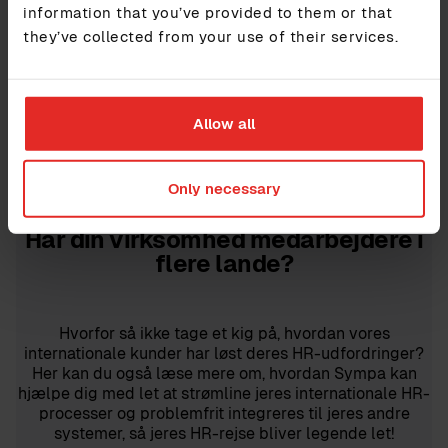
information that you’ve provided to them or that
Her til sidst anbefaler Björn Lorentzon, Business
they’ve collected from your use of their services.
Development Manager hos Sympa Sverige kraftigt
bogen ‘Living With Vikings’ af Kirsten Weiss, hvis du
ønsker at læse mere om nordiske værdier samt måder
at leve, arbejde og samarbejde på i de nordiske lande.
Allow all
Only necessary
Har din virksomhed medarbejdere i
flere lande?
Hvorfor så ikke tage et kig på, hvordan vores
internationale kunder har løst deres HR-udfordringer?
Her kan du også læse mere om, hvordan Sympa kan
hjælpe dig med let at strømline jeres internationale HR-
processer og problemfrit integreres til jeres andre
systemer, så jeres HR-rejse bliver legende let!