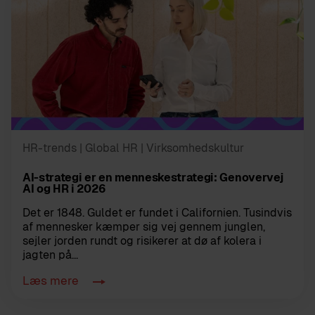
HR-trends
| Global HR
| Virksomhedskultur
AI-strategi er en menneskestrategi: Genovervej
AI og HR i 2026
Det er 1848. Guldet er fundet i Californien. Tusindvis
af mennesker kæmper sig vej gennem junglen,
sejler jorden rundt og risikerer at dø af kolera i
jagten på...
Læs mere