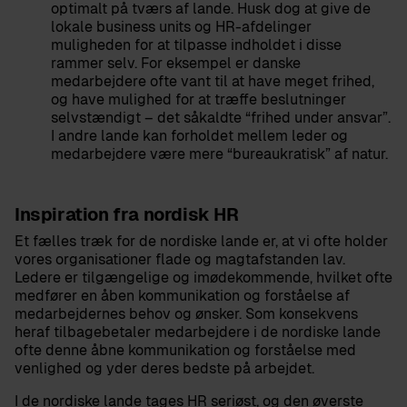
optimalt på tværs af lande. Husk dog at give de
lokale business units og HR-afdelinger
muligheden for at tilpasse indholdet i disse
rammer selv. For eksempel er danske
medarbejdere ofte vant til at have meget frihed,
og have mulighed for at træffe beslutninger
selvstændigt – det såkaldte “frihed under ansvar”.
I andre lande kan forholdet mellem leder og
medarbejdere være mere “bureaukratisk” af natur.
Inspiration fra nordisk HR
Et fælles træk for de nordiske lande er, at vi ofte holder
vores organisationer flade og magtafstanden lav.
Ledere er tilgængelige og imødekommende, hvilket ofte
medfører en åben kommunikation og forståelse af
medarbejdernes behov og ønsker. Som konsekvens
heraf tilbagebetaler medarbejdere i de nordiske lande
ofte denne åbne kommunikation og forståelse med
venlighed og yder deres bedste på arbejdet.
I de nordiske lande tages HR seriøst, og den øverste