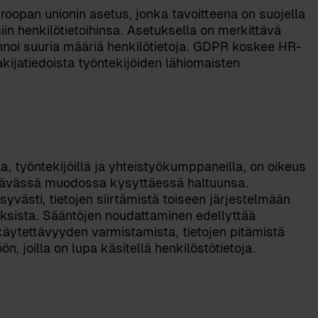
oopan unionin asetus, jonka tavoitteena on suojella
iin henkilötietoihinsa. Asetuksella on merkittävä
linnoi suuria määriä henkilötietoja. GDPR koskee HR-
akijatiedoista työntekijöiden lähiomaisten
, työntekijöillä ja yhteistyökumppaneilla, on oikeus
ttävässä muodossa kysyttäessä haltuunsa.
syvästi, tietojen siirtämistä toiseen järjestelmään
uksista. Sääntöjen noudattaminen edellyttää
äytettävyyden varmistamista, tietojen pitämistä
n, joilla on lupa käsitellä henkilöstötietoja.