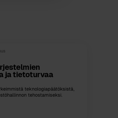
uus
ärjestelmien
a ja tietoturvaa
ärkeimmistä teknologiapäätöksistä,
östöhallinnon tehostamiseksi.