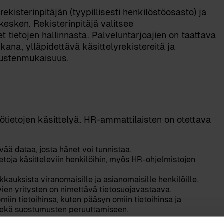
kisterinpitäjän (tyypillisesti henkilöstöosasto) ja
 kesken. Rekisterinpitäjä valitsee
t tietojen hallinnasta. Palveluntarjoajien on taattava
ikana, ylläpidettävä käsittelyrekistereitä ja
mustenmukaisuus.
ötietojen käsittelyä. HR-ammattilaisten on otettava
yvää dataa, josta hänet voi tunnistaa.
etoja käsitteleviin henkilöihin, myös HR-ohjelmistojen
kauksista viranomaisille ja asianomaisille henkilöille.
evien yritysten on nimettävä tietosuojavastaava.
in tietoihinsa, kuten pääsyn omiin tietoihinsa ja
 sekä suostumusten peruuttamiseen.