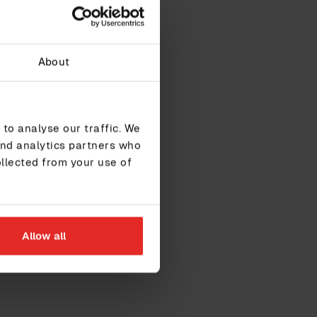
About
to analyse our traffic. We
and analytics partners who
ollected from your use of
Allow all