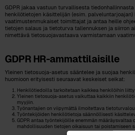
GDPR jakaa vastuun turvallisesta tiedonhallinnasta re
henkilötietojen käsittelijän (esim. palveluntarjoajan)
vaatimustenmukaiset toimittajat ja antaa heille ohjee
tietojen salaus ja tietoturva tallennuksen ja siirron a
nimettävä tietosuojavastaava varmistamaan vaati
GDPR HR-ammattilaisille
Yleinen tietosuoja-asetus sääntelee ja suojaa henkil
huomioon erityisesti seuraavat keskeiset seikat:
Henkilötiedoilla tarkoitetaan kaikkea henkilöihin liitt
Yleinen tietosuoja-asetus vaikuttaa kaikkiin henkilöti
myyjiin.
Työnantajien on viipymättä ilmoitettava tietoturvalouk
Työntekijöiden henkilötietoja säännöllisesti käsittel
GDPR antaa työntekijöille enemmän määräysvaltaa omi
mahdollisuuden tietojen oikaisuun tai poistamiseen