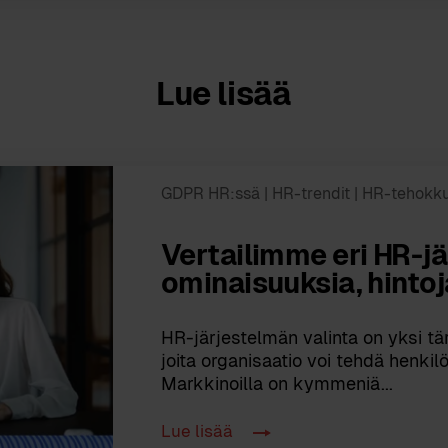
Lue lisää
GDPR HR:ssä
| HR-trendit
| HR-tehokk
Vertailimme eri HR-j
ominaisuuksia, hintoj
HR-järjestelmän valinta on yksi t
joita organisaatio voi tehdä henkil
Markkinoilla on kymmeniä...
Lue lisää