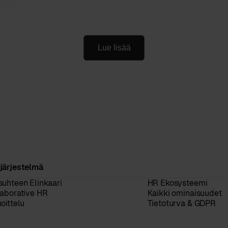
Lue lisää
järjestelmä
suhteen Elinkaari
HR Ekosysteemi
laborative HR
Kaikki ominaisuudet
oittelu
Tietoturva & GDPR