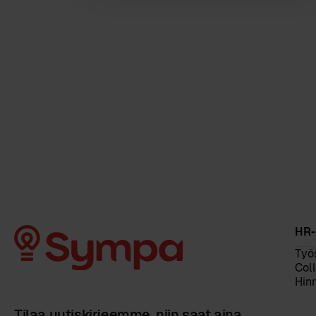
HR-
Työ
Col
Hinn
Tilaa uutiskirjeemme, niin saat aina