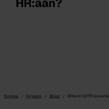
HR:ään?
Sympa
Kirjasto
Blogi
Mikä on GDPR ja kuink