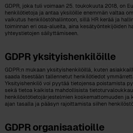
GDPR, joka tuli voimaan 25. toukokuuta 2018, on Eur
henkilötietoja ja antaa yksilöille enemmän valtaa om
vaikutus henkilöstöhallintoon, sillä HR kerää ja hal
toiminnan eri osa-alueita, aina kesätyöntekijöiden h
yhteystietojen säilyttämiseen.
GDPR yksityishenkilöille
GDPR:n mukaan yksityishenkilöillä, kuten asiakkailla
saada itsestään tallennetut henkilötiedot ymmärre
Yksityishenkilö voi pyytää tietojensa poistamista py
sekä tietoa kaikista mahdollisista tietoturvaloukka
henkilöstötietojärjestelmien koskemattomuuden ja k
ajan tasalla ja pääsyn rajoittamista siihen henkilöstöö
GDPR organisaatioille