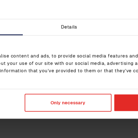
oja vain tiettyyn tarkoitukseen, ja heidän on
een. GDPR-asetusta sovelletaan kaikkiin
jöitä, riippumatta työnantajan sijainnista. HR-
etojen kartoitusta ja työntekijöille tiedottamista,
Details
oimassa tietosuojaa tai riittävää
a riittävät toimenpiteet ja riskien arvioinnit
ise content and ads, to provide social media features and 
oit ladata
muistilistamme
, joka auttaa sinua
ut your use of our site with our social media, advertising 
an, että tietoja käsittelevät yritykset tekevät sen
information that you’ve provided to them or that they’ve c
Only necessary