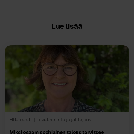
Lue lisää
HR-trendit
| Liiketoiminta ja johtajuus
Miksi osaamispohjainen talous tarvitsee