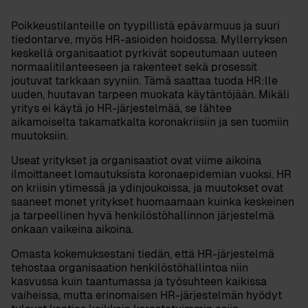
Poikkeustilanteille on tyypillistä epävarmuus ja suuri
tiedontarve, myös HR-asioiden hoidossa. Myllerryksen
keskellä organisaatiot pyrkivät sopeutumaan uuteen
normaalitilanteeseen ja rakenteet sekä prosessit
joutuvat tarkkaan syyniin. Tämä saattaa tuoda HR:lle
uuden, huutavan tarpeen muokata käytäntöjään. Mikäli
yritys ei käytä jo HR-järjestelmää, se lähtee
aikamoiselta takamatkalta koronakriisiin ja sen tuomiin
muutoksiin.
Useat yritykset ja organisaatiot ovat viime aikoina
ilmoittaneet lomautuksista koronaepidemian vuoksi.
HR
on kriisin ytimessä ja ydinjoukoissa
, ja muutokset ovat
saaneet monet yritykset huomaamaan kuinka keskeinen
ja tarpeellinen hyvä henkilöstöhallinnon järjestelmä
onkaan vaikeina aikoina.
Omasta kokemuksestani tiedän, että HR-järjestelmä
tehostaa organisaation henkilöstöhallintoa niin
kasvussa kuin taantumassa ja työsuhteen kaikissa
vaiheissa, mutta erinomaisen HR-järjestelmän hyödyt