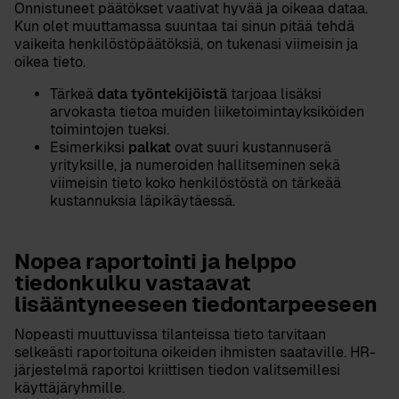
Onnistuneet päätökset vaativat hyvää ja oikeaa dataa.
Kun olet muuttamassa suuntaa tai sinun pitää tehdä
vaikeita henkilöstöpäätöksiä, on tukenasi viimeisin ja
oikea tieto.
data työntekijöistä
Tärkeä
tarjoaa lisäksi
arvokasta tietoa muiden liiketoimintayksiköiden
toimintojen tueksi.
palkat
Esimerkiksi
ovat suuri kustannuserä
yrityksille, ja numeroiden hallitseminen sekä
viimeisin tieto koko henkilöstöstä on tärkeää
kustannuksia läpikäytäessä.
Nopea raportointi ja helppo
tiedonkulku vastaavat
lisääntyneeseen tiedontarpeeseen
Nopeasti muuttuvissa tilanteissa tieto tarvitaan
selkeästi raportoituna oikeiden ihmisten saataville. HR-
järjestelmä raportoi kriittisen tiedon valitsemillesi
käyttäjäryhmille.