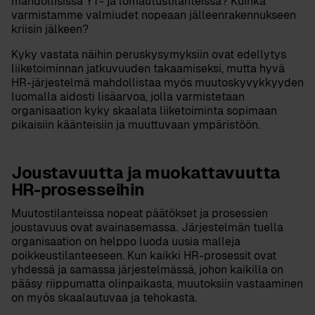
mahdollisissa YT- ja lomautustilanteissa? Kuinka
varmistamme valmiudet nopeaan jälleenrakennukseen
kriisin jälkeen?
Kyky vastata näihin peruskysymyksiin ovat edellytys
liiketoiminnan jatkuvuuden takaamiseksi, mutta hyvä
HR-järjestelmä mahdollistaa myös muutoskyvykkyyden
luomalla aidosti lisäarvoa, jolla varmistetaan
organisaation kyky skaalata liiketoiminta sopimaan
pikaisiin käänteisiin ja muuttuvaan ympäristöön.
Joustavuutta ja muokattavuutta
HR-prosesseihin
Muutostilanteissa nopeat päätökset ja prosessien
joustavuus ovat avainasemassa
Järjestelmän tuella
.
organisaation on helppo luoda uusia malleja
poikkeustilanteeseen. Kun kaikki HR-prosessit ovat
yhdessä ja samassa järjestelmässä, johon kaikilla on
pääsy riippumatta olinpaikasta, muutoksiin vastaaminen
on myös skaalautuvaa ja tehokasta.