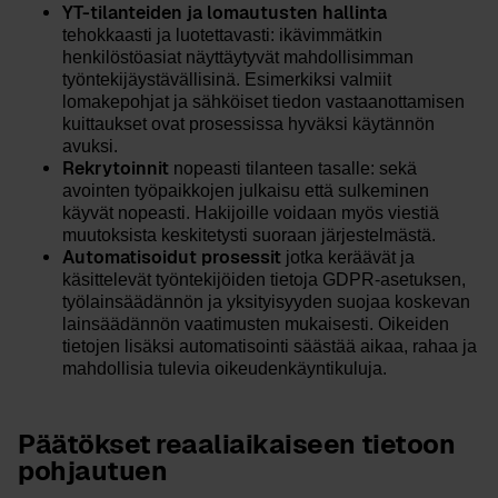
YT-tilanteiden ja lomautusten hallinta
tehokkaasti ja luotettavasti: ikävimmätkin
henkilöstöasiat näyttäytyvät mahdollisimman
työntekijäystävällisinä. Esimerkiksi valmiit
lomakepohjat ja sähköiset tiedon vastaanottamisen
kuittaukset ovat prosessissa hyväksi käytännön
avuksi.
Rekrytoinnit
nopeasti tilanteen tasalle: sekä
avointen työpaikkojen julkaisu että sulkeminen
käyvät nopeasti. Hakijoille voidaan myös viestiä
muutoksista keskitetysti suoraan järjestelmästä.
Automatisoidut prosessit
jotka keräävät ja
käsittelevät työntekijöiden tietoja GDPR-asetuksen,
työlainsäädännön ja yksityisyyden suojaa koskevan
lainsäädännön vaatimusten mukaisesti. Oikeiden
tietojen lisäksi automatisointi säästää aikaa, rahaa ja
mahdollisia tulevia oikeudenkäyntikuluja.
Päätökset reaaliaikaiseen tietoon
pohjautuen