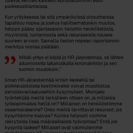
tulevat kenties kaikkein korostetuimmin esiin
poikkeustilanteissa.
Kun yrityksessä tai sitä ympäröivissä olosuhteissa
tapahtuu nopea ja joskus hallitsematonkin muutos,
helppo pääsy ajantasaisiin tietoihin henkilöstöstä,
myynnistä, tuotannosta sekä resursseista nousee
suureen arvoon. Samalla tiedon nopean raportoinnin
merkitys nostaa päätään.
Mikäli yritys ei käytä jo HR-järjestelmää, se lähtee
aikamoiselta takamatkalta koronakriisiin ja sen
tuomiin muutoksiin."
Ilman HR-järjestelmää kriisin keskellä tai
poikkeusoloissa koetinkiveksi voivat muodostua
perustavanlaatuisetkin kysymykset: Montako
työntekijää meillä tarkalleen ottaen on, ja millaisia
työsopimuksia heillä on? Millainen on henkilöstömme
osaamisrakenne? Onko meillä tarvittavat resurssit, jos
kysyntämme kasvaa? Kuinka helposti voimme
rekrytoida lisää määräaikaista työvoimaa? Entä jos
kysyntä laskee? Millaiset ovat valmiutemme