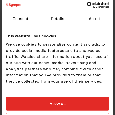
Toimistolle ei tarvitse lähteä yhdenkään paperin
tai suojatun yhteyden takana asuvan tietolähteen
takia. Luit oikein: ei yhdenkään.
Consent
Details
About
Sairauslomien ja muiden poissaolojen
käsittely
ovat HR-palvelujen ydintä, joten tiedot
työntekijöiden poissaoloista ja niiden vaikutuksista
yhteisön toimintaan on helppo pitää luotettavasti
This website uses cookies
ajan tasalla. Organisaatiolle on valtava etu, jos
We use cookies to personalise content and ads, to
esimerkiksi tiedot sairaus- tai muista poissaoloista
provide social media features and to analyse our
raportoituvat automaattisesti palkanmaksuun.
traffic. We also share information about your use of
our site with our social media, advertising and
Henkilöstön osaamisen hallinta
analytics partners who may combine it with other
mahdollistaa työn organisoinnin
information that you’ve provided to them or that
muutoksissa
they’ve collected from your use of their services.
Osaamisen hallinta auttaa organisaatiotasi järjestämään
työtä tarpeen tullen uudelleen ja pitämään huolta
osaamistasosta myös jatkossa. Kun osaaminen,
Allow all
työkokemus, luvat ja sertifikaatit ovat tiedossa, työn
jatkuvuus voidaan varmistaa esimerkiksi sijaistus- tai
lomautustilanteissa.