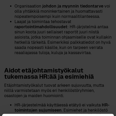
johdon ja myynnin tiedontarve
Organisaation
voi
olla yhtäkkiä moninkertainen ja huomattavasti
nopeatempoisempi kuin normaalitilanteessa.
Laajat ja toimintaa tehostavat
raportointimahdollisuudet
: HR-järjstelmä antaa
sinun koota juuri sellaiset raportit juuri niistä
asioista, jotka toiminnan ohjaamiselle ovat kullakin
hetkellä tärkeitä. Esimerkiksi palkkatiedot on hyvä
saada nopeasti käsille, kun on tarpeen verrata
reaaliajassa tuloja, kuluja ja kassavirtaa.
Aidot etäjohtamistyökalut
tukemassa HR:ää ja esimiehiä
Etäjohtamistyökalut tuovat arkeen sujuvuutta, mutta
niillä varmistetaan myös eri henkilöstöryhmien,
osastojen ja maiden huomiointi.
HR-
HR-järjestelmää käyttäessä etätyö ei vaikuta
toimintojen sujumiseen
. Esimiehet ja henkilöstö
ovat aina kaiken tarvitsemansa tiedon äärellä.