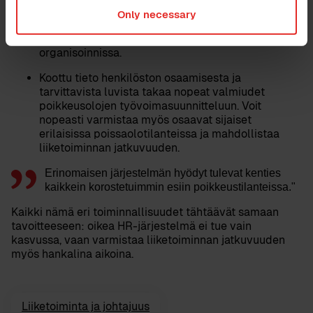
Only necessary
Esimiesten suora
pääsy tarvittaviin
henkilöstötietoihin
auttaa töiden käytännön
organisoinnissa.
Koottu tieto
henkilöston osaamisesta
ja
tarvittavista luvista takaa nopeat valmiudet
poikkeusolojen työvoimasuunnitteluun. Voit
nopeasti varmistaa myös osaavat sijaiset
erilaisissa poissaolotilanteissa ja mahdollistaa
liiketoiminnan jatkuvuuden.
Erinomaisen järjestelmän hyödyt tulevat kenties
kaikkein korostetuimmin esiin poikkeustilanteissa."
Kaikki nämä eri toiminnallisuudet tähtäävät samaan
tavoitteeseen:
oikea HR-järjestelmä ei tue vain
kasvussa, vaan varmistaa liiketoiminnan jatkuvuuden
myös hankalina aikoina.
Liiketoiminta ja johtajuus