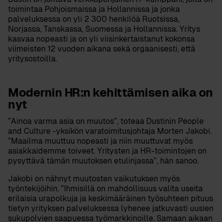
toimintaa Pohjoismaissa ja Hollannissa ja jonka
palveluksessa on yli 2 300 henkilöä Ruotsissa,
Norjassa, Tanskassa, Suomessa ja Hollannissa. Yritys
kasvaa nopeasti ja on yli viisinkertaistanut kokonsa
viimeisten 12 vuoden aikana sekä orgaanisesti, että
yritysostoilla.
Modernin HR:n kehittämisen aika on
nyt
”Ainoa varma asia on muutos”, toteaa Dustinin People
and Culture -yksikön varatoimitusjohtaja
Morten Jakobi
.
”Maailma muuttuu nopeasti ja niin muuttuvat myös
asiakkaidemme toiveet. Yritysten ja HR-toimintojen on
pysyttävä tämän muutoksen etulinjassa”, hän sanoo.
Jakobi on nähnyt muutosten vaikutuksen myös
työntekijöihin. ”Ihmisillä on mahdollisuus valita useita
erilaisia urapolkuja ja keskimääräinen työsuhteen pituus
tietyn yrityksen palveluksessa lyhenee jatkuvasti uusien
sukupolvien saapuessa työmarkkinoille. Samaan aikaan