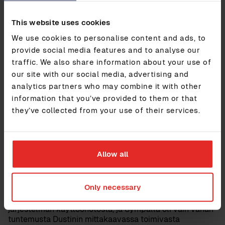
ajantasainen yhteenveto. ”Ennen Sympaa oli vaikeaa
laskea jopa työntekijöiden tarkkaa lukumäärää”, Jakobi
This website uses cookies
muistaa. ”Kyse oli kuitenkin perusasioista! Meidän täytyi
We use cookies to personalise content and ads, to
itse asiassa ennen Sympaa olla yhteydessä jokaisen
toimipaikkamme kirjanpitäjiin ja HR-toimintoihin
provide social media features and to analyse our
selvittääksemme työntekijöidemme kokonaismäärän.”
traffic. We also share information about your use of
our site with our social media, advertising and
Sympa tukee myös sekä maailmanlaajuisia että
analytics partners who may combine it with other
maakohtaisia prosesseja, mikä helpottaa niiden
käyttöönottoa, seurantaa ja määritystä.
information that you’ve provided to them or that
they’ve collected from your use of their services.
Yhdessä oppimista
Alussa Dustinin ja Sympan molemmat tiimit olivat
Allow all
toimintakykynsä äärirajoilla, sillä molempia koeteltiin
projektissa kummallekin täysin uusille osa-alueille.
”
Sympan ja Dustinin yhteinen matka on ollut upea
, ja
Only necessary
olemme molemmat oppineet sen aikana paljon”, Jakobi
sanoo. Ennen projektia, ei Dustinilla ollut kokemusta HR-
järjestelmän käyttöönotosta, ja Sympalla oli vain vähän
tuntemusta Dustinin mittakaavassa toimivasta