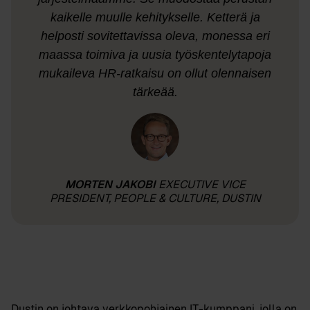
kaikelle muulle kehitykselle. Ketterä ja
helposti sovitettavissa oleva, monessa eri
maassa toimiva ja uusia työskentelytapoja
mukaileva HR-ratkaisu on ollut olennaisen
tärkeää.
MORTEN JAKOBI
EXECUTIVE VICE
PRESIDENT, PEOPLE & CULTURE, DUSTIN
Dustin on johtava verkkopohjainen IT-kumppani, jolla on