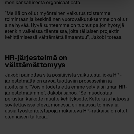
monikansallisesta organisaatiosta.
”Meillä on ollut myönteinen vaikutus toistemme
toimintaan ja keskinäinen vuorovaikutuksemme on ollut
aina hyvää. Hyvä suhteemme on tuonut paljon hyötyjä
etenkin vaikeissa tilanteissa, joita tällaisen projektin
kehittämisessä välttämättä ilmaantuu”, Jakobi toteaa.
HR-järjestelmä on
välttämättomyys
Jakobi painottaa sitä positiivista vaikutusta, joka HR-
järjestelmällä on arvoa tuottaviin prosesseihin ja
aloitteisiin. ”
Voisin todeta että emme selviäisi ilman HR-
järjestelmäämme
”, Jakobi sanoo. ”Se muodostaa
perustan kaikelle muulle kehitykselle. Ketterä ja helposti
sovitettavissa oleva, monessa eri maassa toimiva ja
uusia työskentelytapoja mukaileva HR-ratkaisu on ollut
olennaisen tärkeää.”