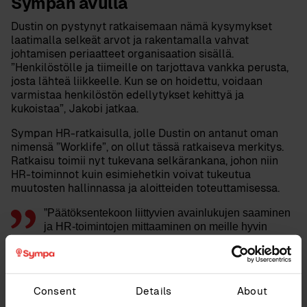
Sympan avulla
Dustin on pystynyt ratkaisemaan nämä kysymykset
laatimalla selkeät arvot ja rakentamalla vahvat
johtamisen periaatteet organisaation sisällä.
”Henkilöstölle ja tiimeille on tarjottava vankka perusta,
josta lähteä liikkeelle. Kun se on hoidettu, voidaan
varmistaa henkilöstön edellytykset kehittyä ja
kukoistaa”, Jakobi jatkaa.
Sympan HR-ratkaisulla, jolle Dustin on antanut oman
nimensä ”Worklife”, on ollut tässä ratkaiseva merkitys.
Ratkaisu toimii nyt
tukevana selkärankana, johon niin
HR-toiminnot kuin esimiehetkin voivat tukeutua
muutosten hallinnassa ja aloitteiden toteuttamisessa.
”Päätöksentekoon liittyvien avainlukujen saaminen
ja HR-toimintojen mittaaminen on meille hyvin
tärkeää, sillä toimimme useissa maissa ja
käynnissä on rinnakkain monia projekteja ja
prosesseja”
Consent
Details
About
Sympan HR-ratkaisulla voidaan seurata Dustinin
henkilöstötilannetta, sen muutoksia ja saada aina