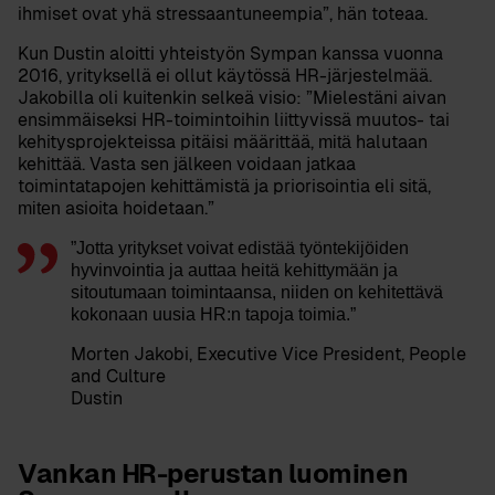
ihmiset ovat yhä stressaantuneempia”, hän toteaa.
Kun Dustin aloitti yhteistyön Sympan kanssa vuonna
2016
, yrityksellä ei ollut käytössä HR-järjestelmää.
Jakobilla oli kuitenkin selkeä visio: ”Mielestäni aivan
ensimmäiseksi HR-toimintoihin liittyvissä muutos- tai
kehitysprojekteissa pitäisi määrittää,
halutaan
mitä
kehittää. Vasta sen jälkeen voidaan jatkaa
toimintatapojen kehittämistä ja priorisointia eli sitä,
asioita hoidetaan.”
miten
”Jotta yritykset voivat edistää työntekijöiden
hyvinvointia ja auttaa heitä kehittymään ja
sitoutumaan toimintaansa, niiden on kehitettävä
kokonaan uusia HR:n tapoja toimia.”
Morten Jakobi
, Executive Vice President, People
and Culture
Dustin
Vankan HR-perustan luominen