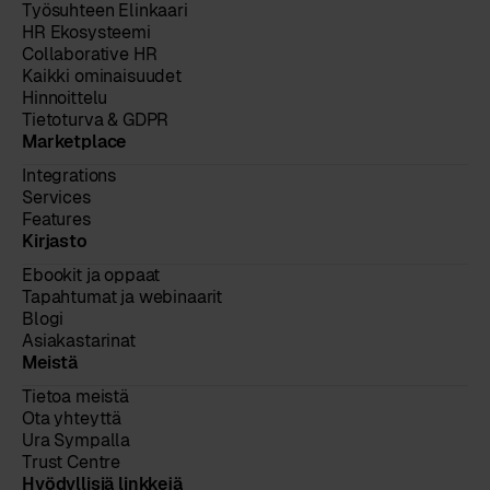
Työsuhteen Elinkaari
HR Ekosysteemi
Collaborative HR
Kaikki ominaisuudet
Hinnoittelu
Tietoturva & GDPR
Marketplace
Integrations
Services
Features
Kirjasto
Ebookit ja oppaat
Tapahtumat ja webinaarit
Blogi
Asiakastarinat
Meistä
Tietoa meistä
Ota yhteyttä
Ura Sympalla
Trust Centre
Hyödyllisiä linkkejä