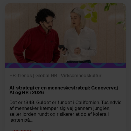
HR-trends
| Global HR
| Virksomhedskultur
AI-strategi er en menneskestrategi: Genovervej
AI og HR i 2026
Det er 1848. Guldet er fundet i Californien. Tusindvis
af mennesker kæmper sig vej gennem junglen,
sejler jorden rundt og risikerer at dø af kolera i
jagten på...
Læs mere