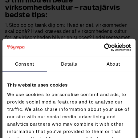
virksomhedskultur – rautajärvis
bedste tips:
1. Stop op og tænk dig om: Hvad er det, virksomheden
skal opnå?
Hvad kræves der af virksomhedens kultur
for, at virksomheden bliver en succes? Ledelsesteamet
skal fokusere på hjørnestenene i virksomhedens kultur.
De enkelte teams er ofte i stand til at identificere, hvad
der skal tages op, hvad man skal holde op med, og
hvad der skal adresseres på en ny måde for at nå
Consent
Details
About
målsætningerne.
2. Opbygning af en virksomhedskultur er ikke en
This website uses cookies
enmandsopgave.
Stik hovederne sammen, stil
spørgsmål og vær lydhøre. Overvej at etablere en
We use cookies to personalise content and ads, to
separat, tværorganisatorisk arbejdsgruppe, der skal
provide social media features and to analyse our
koordinere din virksomheds kultur og eksempelvis
traffic. We also share information about your use of
holde øje med, om den ønskede virksomhedskultur
bliver afspejlet gennem hele varigheden af en
our site with our social media, advertising and
medarbejders ansættelse. Individuelle teams kan
analytics partners who may combine it with other
hjælpe med at analysere, om mødeprocedurer og andre
information that you’ve provided to them or that
rutiner understøtter den ønskede virksomhedskultur.